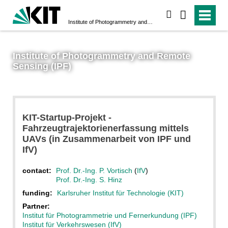
search
Institute of Photogrammetry and Remote Sensing (IPF)
Institute of Photogrammetry and Remote
Sensing (IPF)
KIT-Startup-Projekt -
Fahrzeugtrajektorienerfassung mittels
UAVs (in Zusammenarbeit von IPF und
IfV)
contact:
Prof. Dr.-Ing. P. Vortisch
(
IfV
)
Prof. Dr.-Ing. S. Hinz
funding:
Karlsruher Institut für Technologie (KIT)
Partner:
Institut für Photogrammetrie und Fernerkundung (IPF)
Institut für Verkehrswesen (IfV)