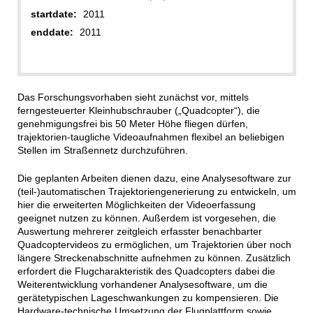
startdate:
2011
enddate:
2011
Das Forschungsvorhaben sieht zunächst vor, mittels
ferngesteuerter Kleinhubschrauber („Quadcopter“), die
genehmigungsfrei bis 50 Meter Höhe fliegen dürfen,
trajektorien-taugliche Videoaufnahmen flexibel an beliebigen
Stellen im Straßennetz durchzuführen.
Die geplanten Arbeiten dienen dazu, eine Analysesoftware zur
(teil-)automatischen Trajektoriengenerierung zu entwickeln, um
hier die erweiterten Möglichkeiten der Videoerfassung
geeignet nutzen zu können. Außerdem ist vorgesehen, die
Auswertung mehrerer zeitgleich erfasster benachbarter
Quadcoptervideos zu ermöglichen, um Trajektorien über noch
längere Streckenabschnitte aufnehmen zu können. Zusätzlich
erfordert die Flugcharakteristik des Quadcopters dabei die
Weiterentwicklung vorhandener Analysesoftware, um die
gerätetypischen Lageschwankungen zu kompensieren. Die
Hardware-technische Umsetzung der Flugplattform sowie